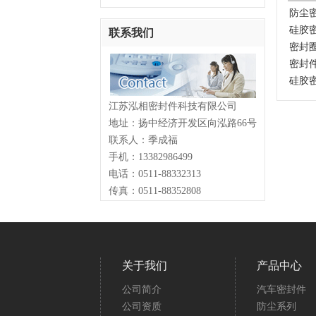
防尘
硅胶
联系我们
密封
密封
硅胶
江苏泓相密封件科技有限公司
地址：扬中经济开发区向泓路66号
联系人：季成福
手机：13382986499
电话：0511-88332313
传真：0511-88352808
关于我们
产品中心
公司简介
汽车密封件
公司资质
防尘系列