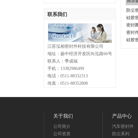
推荐
防尘
联系我们
硅胶
密封
密封
硅胶
江苏泓相密封件科技有限公司
地址：扬中经济开发区向泓路66号
联系人：季成福
手机：13382986499
电话：0511-88332313
传真：0511-88352808
关于我们
产品中心
公司简介
汽车密封件
公司资质
防尘系列