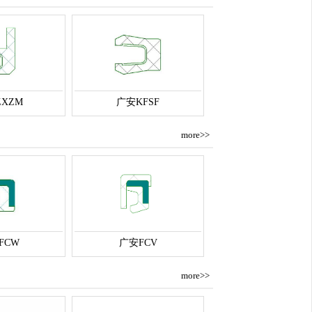
XZM
广安KFSF
more>>
FCW
广安FCV
more>>